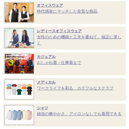
オフィスウェア
時代感覚にマッチした良質な商品
レディースオフィスウェア
女性のための機能と工夫を重ねて、端正に美し
く
カジュアル
おしゃれ着～仕事着まで
メディカル
ワークライフを彩る、カラフルなスクラブ
シャツ
綿混の爽やかさ、アイロンなしでも着用できる