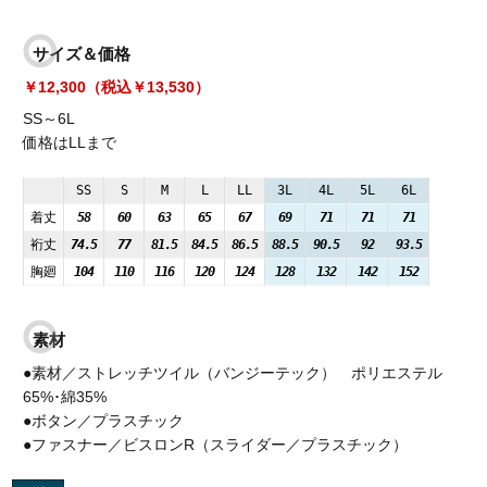
サイズ＆価格
￥12,300（税込￥13,530）
SS～6L
価格はLLまで
SS
S
M
L
LL
3L
4L
5L
6L
着丈
58
60
63
65
67
69
71
71
71
裄丈
74.5
77
81.5
84.5
86.5
88.5
90.5
92
93.5
胸廻
104
110
116
120
124
128
132
142
152
素材
●素材／ストレッチツイル（バンジーテック） ポリエステル
65%･綿35%
●ボタン／プラスチック
●ファスナー／ビスロンR（スライダー／プラスチック）