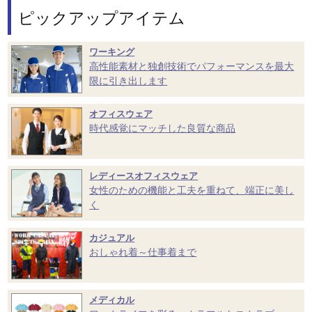
ピックアップアイテム
ワーキング
高性能素材と独創技術でパフォーマンスを最大
限に引き出します
オフィスウェア
時代感覚にマッチした良質な商品
レディースオフィスウェア
女性のための機能と工夫を重ねて、端正に美し
く
カジュアル
おしゃれ着～仕事着まで
メディカル