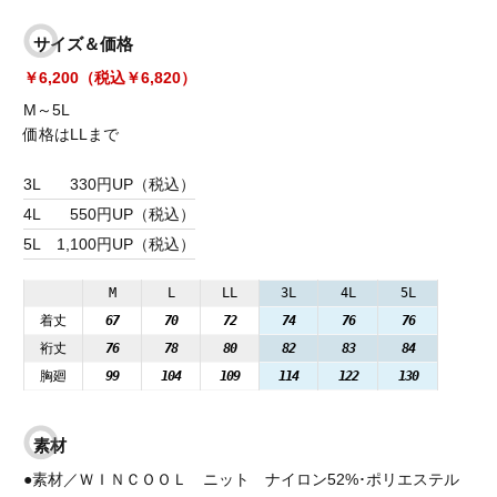
サイズ＆価格
￥6,200（税込￥6,820）
M～5L
価格はLLまで
3L
330円UP（税込）
4L
550円UP（税込）
5L
1,100円UP（税込）
M
L
LL
3L
4L
5L
着丈
67
70
72
74
76
76
裄丈
76
78
80
82
83
84
胸廻
99
104
109
114
122
130
素材
●素材／ＷＩＮＣＯＯＬ ニット ナイロン52%･ポリエステル