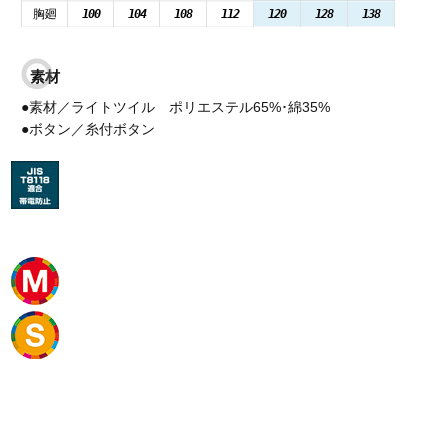
胸廻
100
104
108
112
120
128
138
素材
●素材／ライトツイル ポリエステル65%･綿35%
●ボタン／糸付ボタン