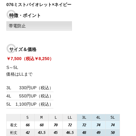
076ミストバイオレット×ネイビー
特徴・ポイント
帯電防止
サイズ＆価格
￥7,500（税込￥8,250）
S～5L
価格はLLまで
3L
330円UP（税込）
4L
550円UP（税込）
5L
1,100円UP（税込）
S
M
L
LL
3L
4L
5L
着丈
66
68
70
72
72
74
74
裄丈
42
43.5
45
46.5
48
49
50