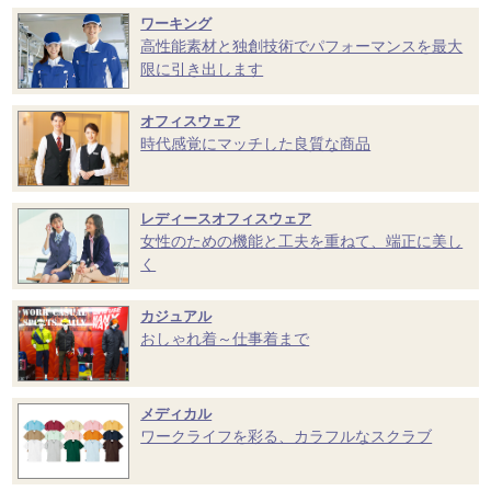
ワーキング
高性能素材と独創技術でパフォーマンスを最大
限に引き出します
オフィスウェア
時代感覚にマッチした良質な商品
レディースオフィスウェア
女性のための機能と工夫を重ねて、端正に美し
く
カジュアル
おしゃれ着～仕事着まで
メディカル
ワークライフを彩る、カラフルなスクラブ