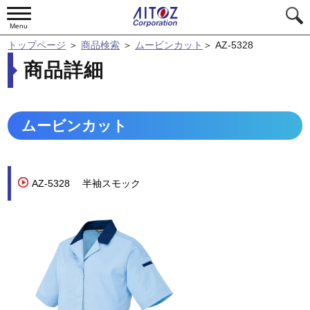
Menu
トップページ
＞
商品検索
＞
ムービンカット
＞
AZ-5328
商品詳細
ムービンカット
AZ-5328
半袖スモック