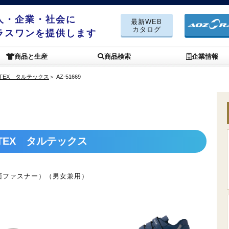
人・企業・社会に
最新WEB
カタログ
ラスワンを提供します
商品と生産
商品検索
企業情報
TEX タルテックス
＞
AZ-51669
TEX タルテックス
面ファスナー）（男女兼用）