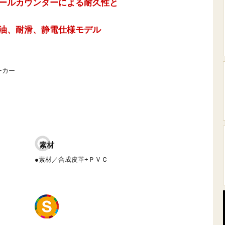
ールカウンターによる耐久性と
油、耐滑、静電仕様モデル
ーカー
素材
●素材／合成皮革+ＰＶＣ