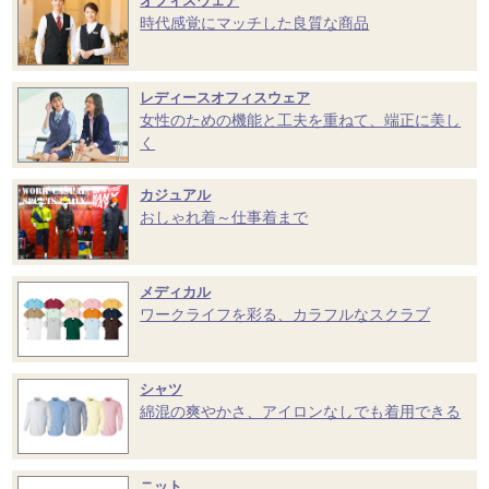
オフィスウェア
時代感覚にマッチした良質な商品
レディースオフィスウェア
女性のための機能と工夫を重ねて、端正に美し
く
カジュアル
おしゃれ着～仕事着まで
メディカル
ワークライフを彩る、カラフルなスクラブ
シャツ
綿混の爽やかさ、アイロンなしでも着用できる
ニット