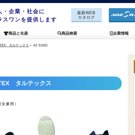
人・企業・社会に
最新WEB
カタログ
ラスワンを提供します
商品と生産
商品検索
企業情報
TEX タルテックス
＞
AZ-51662
TEX タルテックス
男女兼用）