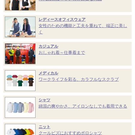
レディースオフィスウェア
女性のための機能と工夫を重ねて、端正に美し
く
カジュアル
おしゃれ着～仕事着まで
メディカル
ワークライフを彩る、カラフルなスクラブ
シャツ
綿混の爽やかさ、アイロンなしでも着用できる
ニット
クールビズにおすすめポロシャツ