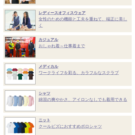
レディースオフィスウェア
女性のための機能と工夫を重ねて、端正に美し
く
カジュアル
おしゃれ着～仕事着まで
メディカル
ワークライフを彩る、カラフルなスクラブ
シャツ
綿混の爽やかさ、アイロンなしでも着用できる
ニット
クールビズにおすすめポロシャツ