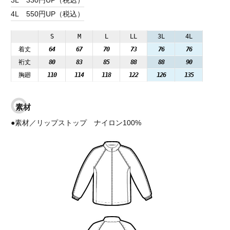
4L
550円UP（税込）
S
M
L
LL
3L
4L
着丈
64
67
70
73
76
76
裄丈
80
83
85
88
88
90
胸廻
110
114
118
122
126
135
素材
●素材／リップストップ ナイロン100%