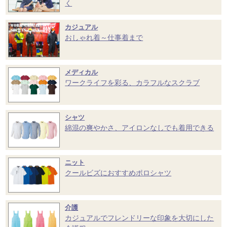
く
カジュアル
おしゃれ着～仕事着まで
メディカル
ワークライフを彩る、カラフルなスクラブ
シャツ
綿混の爽やかさ、アイロンなしでも着用できる
ニット
クールビズにおすすめポロシャツ
介護
カジュアルでフレンドリーな印象を大切にした