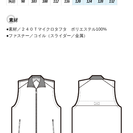
胸廻
98
103
108
112
116
120
124
128
132
素材
●素材／２４０Ｔマイクロタフタ ポリエステル100%
●ファスナー／コイル（スライダー／金属）