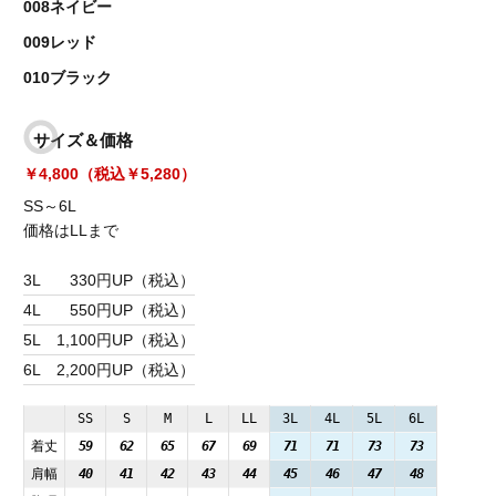
008ネイビー
009レッド
010ブラック
サイズ＆価格
￥4,800（税込￥5,280）
SS～6L
価格はLLまで
3L
330円UP（税込）
4L
550円UP（税込）
5L
1,100円UP（税込）
6L
2,200円UP（税込）
SS
S
M
L
LL
3L
4L
5L
6L
着丈
59
62
65
67
69
71
71
73
73
肩幅
40
41
42
43
44
45
46
47
48