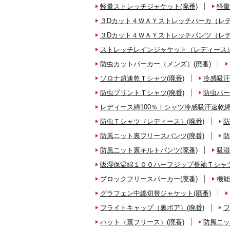
軽量ストレッチジャケット(廃番)
軽量
３Dカット４ＷＡＹストレッチパーカ（レデ
３Dカット４ＷＡＹストレッチパンツ（レデ
ストレッチレインジャケット（レディース）
防虫カットパーカー（メンズ）(廃番)
ソロナ超速乾Ｔシャツ(廃番)
冷感吸汗
防虫プリントＴシャツ(廃番)
防虫パー
レディース綿100％Ｔシャツ冷感吸汗速乾綿
防虫Ｔシャツ（レディース）(廃番)
防
防風ニット裏フリースパンツ(廃番)
防
防風ニット裏キルトパンツ(廃番)
吸湿
吸湿保温綿１００ハーフジップ長袖Ｔシャツ
ブロックフリースパーカー(廃番)
機能
グラフェン中綿切替ジャケット(廃番)
フライトキャップ（裏ボア）(廃番)
フ
ハット（裏フリース）(廃番)
防風ニッ