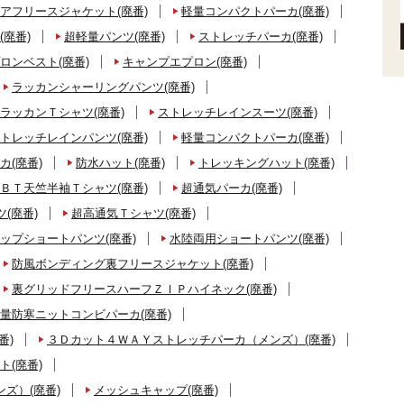
アフリースジャケット(廃番)
軽量コンパクトパーカ(廃番)
(廃番)
超軽量パンツ(廃番)
ストレッチパーカ(廃番)
ロンベスト(廃番)
キャンプエプロン(廃番)
ラッカンシャーリングパンツ(廃番)
ラッカンＴシャツ(廃番)
ストレッチレインスーツ(廃番)
トレッチレインパンツ(廃番)
軽量コンパクトパーカ(廃番)
カ(廃番)
防水ハット(廃番)
トレッキングハット(廃番)
ＢＴ天竺半袖Ｔシャツ(廃番)
超通気パーカ(廃番)
(廃番)
超高通気Ｔシャツ(廃番)
ップショートパンツ(廃番)
水陸両用ショートパンツ(廃番)
防風ボンディング裏フリースジャケット(廃番)
裏グリッドフリースハーフＺＩＰハイネック(廃番)
量防寒ニットコンビパーカ(廃番)
番)
３Ｄカット４ＷＡＹストレッチパーカ（メンズ）(廃番)
ト(廃番)
ズ）(廃番)
メッシュキャップ(廃番)