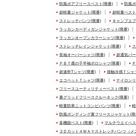
防風ボアフリースベスト(廃番)
防風ボ
超軽量ジャケット(廃番)
超軽量ベスト
ストレッチパンツ(廃番)
キャンプエプ
ラッカンカーディガンジャケット(廃番)
ラッカンオープンカラーシャツ(廃番)
ストレッチレインジャケット(廃番)
ス
長袖オーバーシャツ(廃番)
超通気パー
ＰＢＴ鹿の子半袖ポロシャツ(廃番)
Ｐ
超速乾Tシャツ(廃番)
接触冷感Ｔシャツ
エコペットＴシャツ(廃番)
ナイロンリ
フリースユーティリティーベスト(廃番)
裏グリッドフリースクルーネック(廃番)
軽量防寒ニットコンビパンツ(廃番)
軽
防風ボンディング裏フリースジャケット(廃
多機能ベスト(廃番)
マルチウエイベス
３Ｄカット４ＷＡＹストレッチパンツ（メン