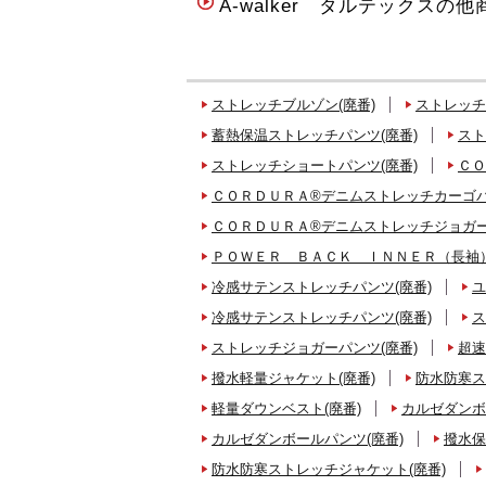
A-walker タルテックスの他
ストレッチブルゾン(廃番)
ストレッチ
蓄熱保温ストレッチパンツ(廃番)
スト
ストレッチショートパンツ(廃番)
ＣＯ
ＣＯＲＤＵＲＡ®デニムストレッチカーゴパ
ＣＯＲＤＵＲＡ®デニムストレッチジョガー
ＰＯＷＥＲ ＢＡＣＫ ＩＮＮＥＲ（長袖）
冷感サテンストレッチパンツ(廃番)
ユ
冷感サテンストレッチパンツ(廃番)
ス
ストレッチジョガーパンツ(廃番)
超速
撥水軽量ジャケット(廃番)
防水防寒ス
軽量ダウンベスト(廃番)
カルゼダンボ
カルゼダンボールパンツ(廃番)
撥水保
防水防寒ストレッチジャケット(廃番)