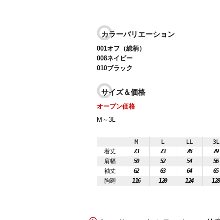
カラーバリエーション
001オフ（総柄）
008ネイビー
010ブラック
サイズ＆価格
オープン価格
M～3L
M
L
LL
3L
着丈
73
73
76
79
肩幅
50
52
54
56
袖丈
62
63
64
65
胸廻
116
120
124
12