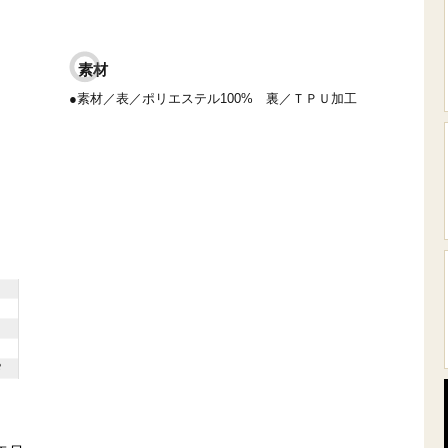
素材
●素材／表／ポリエステル100% 裏／ＴＰＵ加工
8