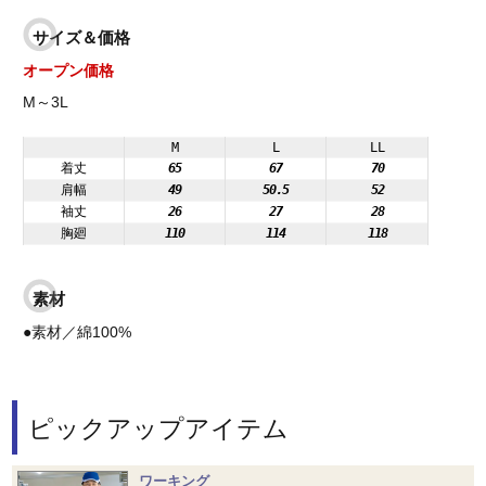
サイズ＆価格
オープン価格
M～3L
M
L
LL
着丈
65
67
70
肩幅
49
50.5
52
袖丈
26
27
28
胸廻
110
114
118
素材
●素材／綿100%
ピックアップアイテム
ワーキング