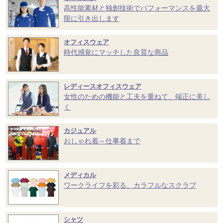
高性能素材と独創技術でパフォーマンスを最大
限に引き出します
オフィスウェア
時代感覚にマッチした良質な商品
レディースオフィスウェア
女性のための機能と工夫を重ねて、端正に美し
く
カジュアル
おしゃれ着～仕事着まで
メディカル
ワークライフを彩る、カラフルなスクラブ
シャツ