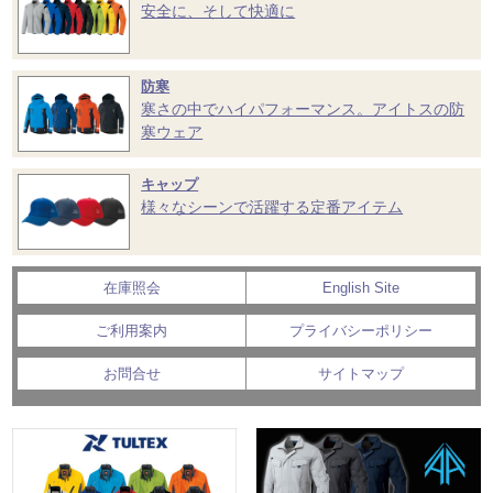
安全に、そして快適に
防寒
寒さの中でハイパフォーマンス。アイトスの防
寒ウェア
キャップ
様々なシーンで活躍する定番アイテム
在庫照会
English Site
ご利用案内
プライバシーポリシー
お問合せ
サイトマップ