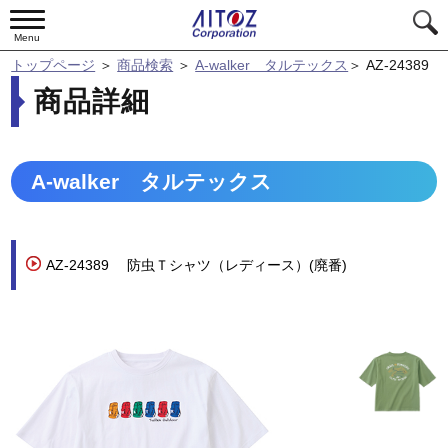
Menu
トップページ
＞
商品検索
＞
A-walker タルテックス
＞
AZ-24389
商品詳細
A-walker タルテックス
AZ-24389
防虫Ｔシャツ（レディース）(廃番)