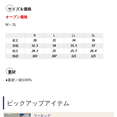
サイズ＆価格
オープン価格
M～3L
M
L
LL
3L
着丈
70
72
74
76
肩幅
52.5
54
55.5
57
袖丈
24.3
25
25.7
26.4
胸廻
103
107
121
125
素材
●素材／綿100%
ピックアップアイテム
ワーキング