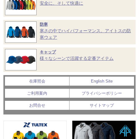
安全に、そして快適に
防寒
寒さの中でハイパフォーマンス。アイトスの防
寒ウェア
キャップ
様々なシーンで活躍する定番アイテム
在庫照会
English Site
ご利用案内
プライバシーポリシー
お問合せ
サイトマップ