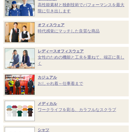
高性能素材と独創技術でパフォーマンスを最大
限に引き出します
オフィスウェア
時代感覚にマッチした良質な商品
レディースオフィスウェア
女性のための機能と工夫を重ねて、端正に美し
く
カジュアル
おしゃれ着～仕事着まで
メディカル
ワークライフを彩る、カラフルなスクラブ
シャツ