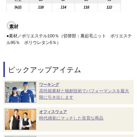
胸廻
110
114
118
122
素材
●素材／ポリエステル100％（切替部：裏起毛ニット ポリエステ
ル95％ ポリウレタン5％）
ピックアップアイテム
ワーキング
高性能素材と独創技術でパフォーマンスを最大
限に引き出します
オフィスウェア
時代感覚にマッチした良質な商品