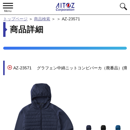
Menu
トップページ
＞
商品検索
＞
＞
AZ-23571
商品詳細
AZ-23571
グラフェン中綿ニットコンビパーカ（廃番品）(廃
番)