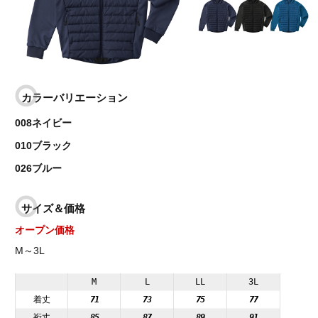
カラーバリエーション
008ネイビー
010ブラック
026ブルー
サイズ＆価格
オープン価格
M～3L
M
L
LL
3L
着丈
71
73
75
77
裄丈
85
87
89
91