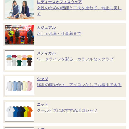
レディースオフィスウェア
女性のための機能と工夫を重ねて、端正に美し
く
カジュアル
おしゃれ着～仕事着まで
メディカル
ワークライフを彩る、カラフルなスクラブ
シャツ
綿混の爽やかさ、アイロンなしでも着用できる
ニット
クールビズにおすすめポロシャツ