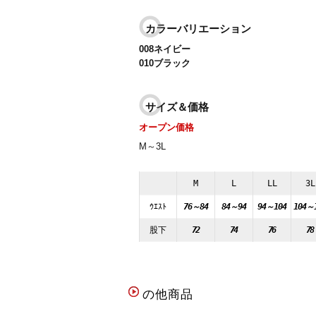
カラーバリエーション
008ネイビー
010ブラック
サイズ＆価格
オープン価格
M～3L
M
L
LL
3L
ｳｴｽﾄ
76～84
84～94
94～104
104～
股下
72
74
76
78
の他商品