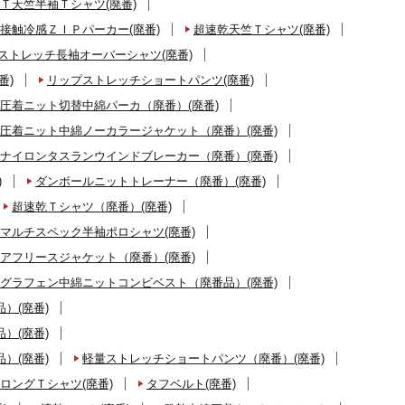
Ｔ天竺半袖Ｔシャツ(廃番)
接触冷感ＺＩＰパーカー(廃番)
超速乾天竺Ｔシャツ(廃番)
ストレッチ長袖オーバーシャツ(廃番)
番)
リップストレッチショートパンツ(廃番)
圧着ニット切替中綿パーカ（廃番）(廃番)
圧着ニット中綿ノーカラージャケット（廃番）(廃番)
ナイロンタスランウインドブレーカー（廃番）(廃番)
)
ダンボールニットトレーナー（廃番）(廃番)
超速乾Ｔシャツ（廃番）(廃番)
マルチスペック半袖ポロシャツ(廃番)
アフリースジャケット（廃番）(廃番)
グラフェン中綿ニットコンビベスト（廃番品）(廃番)
）(廃番)
）(廃番)
）(廃番)
軽量ストレッチショートパンツ（廃番）(廃番)
ロングＴシャツ(廃番)
タフベルト(廃番)