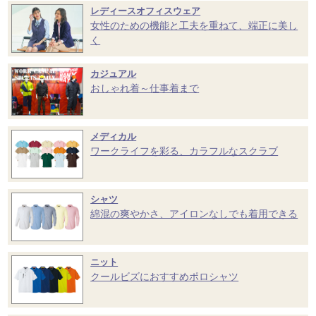
レディースオフィスウェア
女性のための機能と工夫を重ねて、端正に美し
く
カジュアル
おしゃれ着～仕事着まで
メディカル
ワークライフを彩る、カラフルなスクラブ
シャツ
綿混の爽やかさ、アイロンなしでも着用できる
ニット
クールビズにおすすめポロシャツ