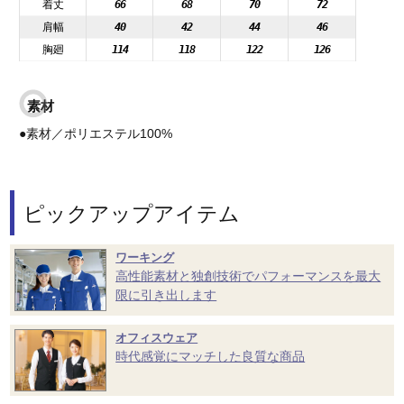
着丈
66
68
70
72
肩幅
40
42
44
46
胸廻
114
118
122
126
素材
●素材／ポリエステル100%
ピックアップアイテム
ワーキング
高性能素材と独創技術でパフォーマンスを最大
限に引き出します
オフィスウェア
時代感覚にマッチした良質な商品