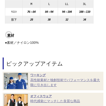
M
L
LL
3L
ｳｴｽﾄ
76～84
84～94
94～104
100～110
股下
28
30
32
34
素材
●素材／ナイロン100%
ピックアップアイテム
ワーキング
高性能素材と独創技術でパフォーマンスを最大
限に引き出します
オフィスウェア
時代感覚にマッチした良質な商品