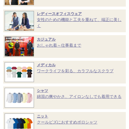
レディースオフィスウェア
女性のための機能と工夫を重ねて、端正に美し
く
カジュアル
おしゃれ着～仕事着まで
メディカル
ワークライフを彩る、カラフルなスクラブ
シャツ
綿混の爽やかさ、アイロンなしでも着用できる
ニット
クールビズにおすすめポロシャツ