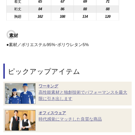
着丈
65
67
69
71
裄丈
84
86
88
88
胸廻
102
108
114
120
素材
●素材／ポリエステル95%･ポリウレタン5%
ピックアップアイテム
ワーキング
高性能素材と独創技術でパフォーマンスを最大
限に引き出します
オフィスウェア
時代感覚にマッチした良質な商品