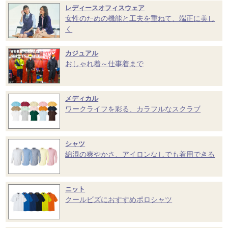
レディースオフィスウェア
女性のための機能と工夫を重ねて、端正に美し
く
カジュアル
おしゃれ着～仕事着まで
メディカル
ワークライフを彩る、カラフルなスクラブ
シャツ
綿混の爽やかさ、アイロンなしでも着用できる
ニット
クールビズにおすすめポロシャツ