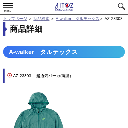
Menu
トップページ
＞
商品検索
＞
A-walker タルテックス
＞
AZ-23303
商品詳細
A-walker タルテックス
AZ-23303
超通気パーカ(廃番)