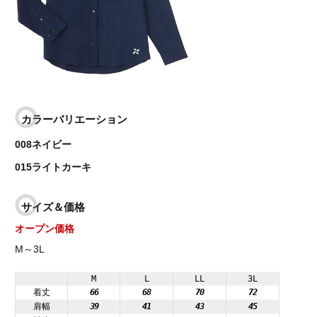
カラーバリエーション
008ネイビー
015ライトカーキ
サイズ＆価格
オープン価格
M～3L
M
L
LL
3L
着丈
66
68
70
72
肩幅
39
41
43
45