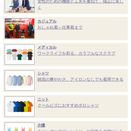
女性のための機能と工夫を重ねて、端正に美し
く
カジュアル
おしゃれ着～仕事着まで
メディカル
ワークライフを彩る、カラフルなスクラブ
シャツ
綿混の爽やかさ、アイロンなしでも着用できる
ニット
クールビズにおすすめポロシャツ
介護