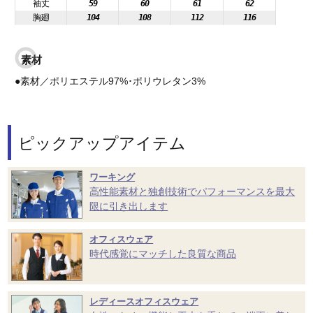
袖丈
59
60
61
62
胸廻
104
108
112
116
素材
●素材／ポリエステル97%･ポリウレタン3%
ピックアップアイテム
ワーキング
高性能素材と独創技術でパフォーマンスを最大
限に引き出します
オフィスウェア
時代感覚にマッチした良質な商品
レディースオフィスウェア