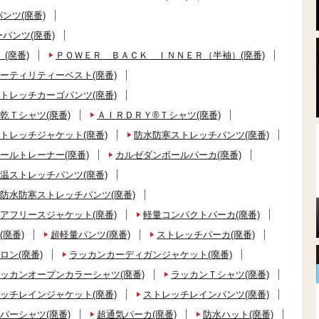
ンツ(廃番)
パンツ(廃番)
(廃番)
ＰＯＷＥＲ ＢＡＣＫ ＩＮＮＥＲ（半袖）(廃番)
ーティリティーベスト(廃番)
トレッチカーゴパンツ(廃番)
乾Ｔシャツ(廃番)
ＡＩＲＤＲＹ®Ｔシャツ(廃番)
トレッチジャケット(廃番)
防水防寒ストレッチパンツ(廃番)
ールトレーナー(廃番)
カルゼダンボールパーカ(廃番)
温ストレッチパンツ(廃番)
防水防寒ストレッチパンツ(廃番)
アフリースジャケット(廃番)
軽量コンパクトパーカ(廃番)
(廃番)
超軽量パンツ(廃番)
ストレッチパーカ(廃番)
ロン(廃番)
ラッカンカーディガンジャケット(廃番)
ッカンオープンカラーシャツ(廃番)
ラッカンＴシャツ(廃番)
ッチレインジャケット(廃番)
ストレッチレインパンツ(廃番)
バーシャツ(廃番)
超通気パーカ(廃番)
防水ハット(廃番)