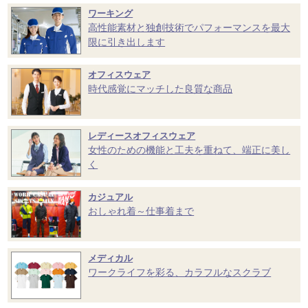
ワーキング
高性能素材と独創技術でパフォーマンスを最大
限に引き出します
オフィスウェア
時代感覚にマッチした良質な商品
レディースオフィスウェア
女性のための機能と工夫を重ねて、端正に美し
く
カジュアル
おしゃれ着～仕事着まで
メディカル
ワークライフを彩る、カラフルなスクラブ