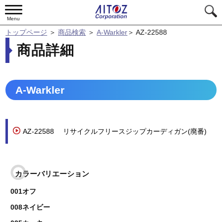
Menu
トップページ
＞
商品検索
＞
A-Warkler
＞
AZ-22588
商品詳細
A-Warkler
AZ-22588
リサイクルフリースジップカーディガン(廃番)
カラーバリエーション
001オフ
008ネイビー