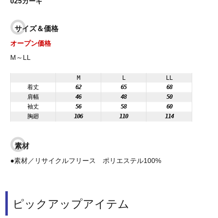
025カーキ
サイズ＆価格
オープン価格
M～LL
M
L
LL
着丈
62
65
68
肩幅
46
48
50
袖丈
56
58
60
胸廻
106
110
114
素材
●素材／リサイクルフリース ポリエステル100%
ピックアップアイテム