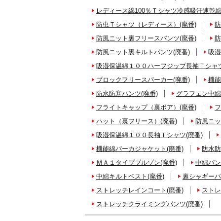
レディース綿100％Ｔシャツ冷感吸汗速乾綿
防虫Ｔシャツ（レディース）(廃番)
防
防風ニット裏フリースパンツ(廃番)
防
防風ニット裏キルトパンツ(廃番)
吸湿
吸湿保温綿１００ハーフジップ長袖Ｔシャツ
ブロックフリースパーカー(廃番)
機能
防水防寒パンツ(廃番)
グラフェン中綿
フライトキャップ（裏ボア）(廃番)
フ
ハット（裏フリース）(廃番)
防風ニッ
吸湿保温綿１００長袖Ｔシャツ(廃番)
機能綿パーカジャケット(廃番)
防水防
ＭＡ１タイプブルゾン(廃番)
中綿パン
中綿キルトベスト(廃番)
裏シャギーパ
ストレッチレインコート(廃番)
ストレ
ストレッチクライミングパンツ(廃番)