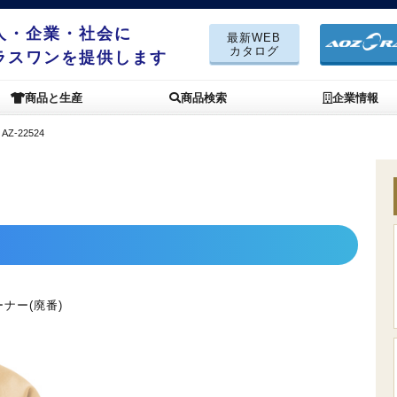
人・企業・社会に
最新WEB
カタログ
ラスワンを提供します
商品と生産
商品検索
企業情報
＞
AZ-22524
ナー(廃番)