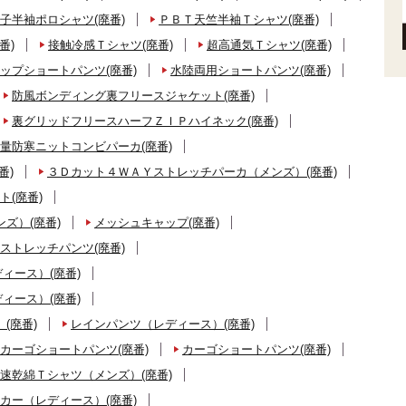
子半袖ポロシャツ(廃番)
ＰＢＴ天竺半袖Ｔシャツ(廃番)
番)
接触冷感Ｔシャツ(廃番)
超高通気Ｔシャツ(廃番)
ップショートパンツ(廃番)
水陸両用ショートパンツ(廃番)
防風ボンディング裏フリースジャケット(廃番)
裏グリッドフリースハーフＺＩＰハイネック(廃番)
量防寒ニットコンビパーカ(廃番)
番)
３Ｄカット４ＷＡＹストレッチパーカ（メンズ）(廃番)
ト(廃番)
ズ）(廃番)
メッシュキャップ(廃番)
ストレッチパンツ(廃番)
ィース）(廃番)
ィース）(廃番)
(廃番)
レインパンツ（レディース）(廃番)
カーゴショートパンツ(廃番)
カーゴショートパンツ(廃番)
速乾綿Ｔシャツ（メンズ）(廃番)
カー（レディース）(廃番)