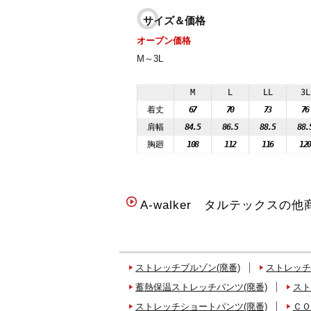
サイズ＆価格
オープン価格
M～3L
M
L
LL
3L
着丈
67
70
73
76
肩幅
84.5
86.5
88.5
88.
胸廻
108
112
116
12
A-walker タルテックスの他
ストレッチブルゾン(廃番)
ストレッチ
蓄熱保温ストレッチパンツ(廃番)
スト
ストレッチショートパンツ(廃番)
ＣＯ