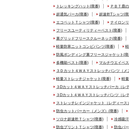
トレッキングハット(廃番)
ＰＢＴ鹿の
超通気パーカ(廃番)
超速乾Tシャツ(廃
エコペットＴシャツ(廃番)
ナイロンリ
フリースユーティリティーベスト(廃番)
裏グリッドフリースクルーネック(廃番)
軽量防寒ニットコンビパンツ(廃番)
軽
防風ボンディング裏フリースジャケット(廃
多機能ベスト(廃番)
マルチウエイベス
３Ｄカット４ＷＡＹストレッチパンツ（メン
軽量ストレッチジャケット(廃番)
軽量
３Dカット４ＷＡＹストレッチパーカ（レデ
３Dカット４ＷＡＹストレッチパンツ（レデ
ストレッチレインジャケット（レディース）
防虫カットパーカー（メンズ）(廃番)
ソロナ超速乾Ｔシャツ(廃番)
冷感吸汗
防虫プリントＴシャツ(廃番)
防虫パー