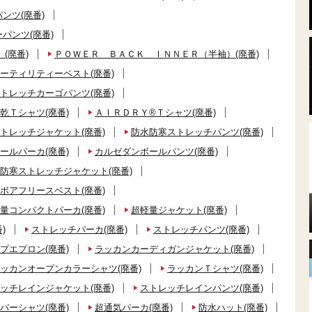
ンツ(廃番)
パンツ(廃番)
(廃番)
ＰＯＷＥＲ ＢＡＣＫ ＩＮＮＥＲ（半袖）(廃番)
ーティリティーベスト(廃番)
トレッチカーゴパンツ(廃番)
乾Ｔシャツ(廃番)
ＡＩＲＤＲＹ®Ｔシャツ(廃番)
トレッチジャケット(廃番)
防水防寒ストレッチパンツ(廃番)
ールパーカ(廃番)
カルゼダンボールパンツ(廃番)
防寒ストレッチジャケット(廃番)
ボアフリースベスト(廃番)
量コンパクトパーカ(廃番)
超軽量ジャケット(廃番)
)
ストレッチパーカ(廃番)
ストレッチパンツ(廃番)
プエプロン(廃番)
ラッカンカーディガンジャケット(廃番)
ッカンオープンカラーシャツ(廃番)
ラッカンＴシャツ(廃番)
ッチレインジャケット(廃番)
ストレッチレインパンツ(廃番)
バーシャツ(廃番)
超通気パーカ(廃番)
防水ハット(廃番)