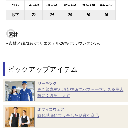
ｳｴｽﾄ
76～84
84～94
94～104
100～110
106～116
股下
72
74
76
76
76
素材
●素材／綿71%･ポリエステル26%･ポリウレタン3%
ピックアップアイテム
ワーキング
高性能素材と独創技術でパフォーマンスを最大
限に引き出します
オフィスウェア
時代感覚にマッチした良質な商品