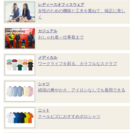
レディースオフィスウェア
女性のための機能と工夫を重ねて、端正に美し
く
カジュアル
おしゃれ着～仕事着まで
メディカル
ワークライフを彩る、カラフルなスクラブ
シャツ
綿混の爽やかさ、アイロンなしでも着用できる
ニット
クールビズにおすすめポロシャツ