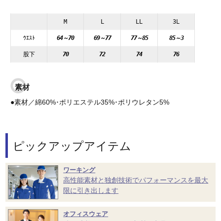
M
L
LL
3L
ｳｴｽﾄ
64～70
69～77
77～85
85～3
股下
70
72
74
76
素材
●素材／綿60%･ポリエステル35%･ポリウレタン5%
ピックアップアイテム
ワーキング
高性能素材と独創技術でパフォーマンスを最大
限に引き出します
オフィスウェア