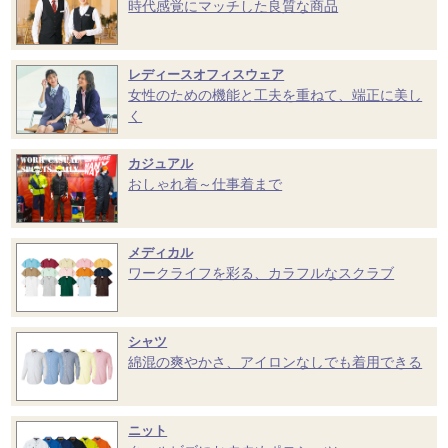
時代感覚にマッチした良質な商品
レディースオフィスウェア
女性のための機能と工夫を重ねて、端正に美し
く
カジュアル
おしゃれ着～仕事着まで
メディカル
ワークライフを彩る、カラフルなスクラブ
シャツ
綿混の爽やかさ、アイロンなしでも着用できる
ニット