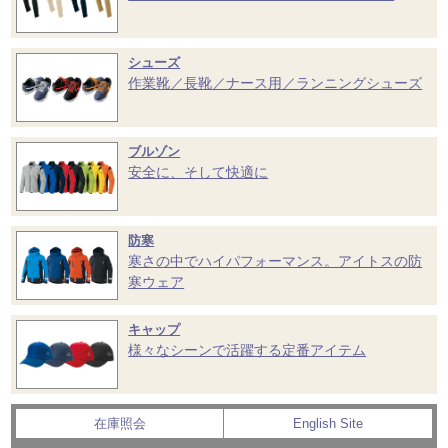
シューズ
作業靴／長靴／ナース用／ランニングシューズ
ブルゾン
安全に、そして快適に
防寒
寒さの中でハイパフォーマンス。アイトスの防
寒ウェア
キャップ
様々なシーンで活躍する定番アイテム
在庫照会
English Site