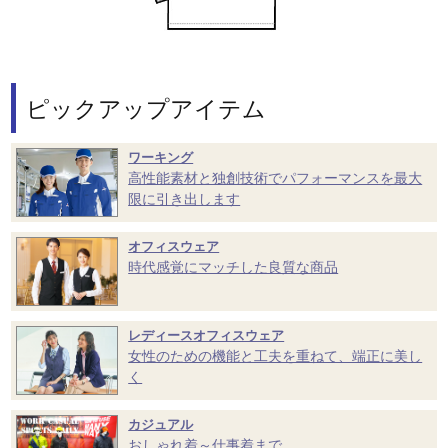
ピックアップアイテム
ワーキング
高性能素材と独創技術でパフォーマンスを最大
限に引き出します
オフィスウェア
時代感覚にマッチした良質な商品
レディースオフィスウェア
女性のための機能と工夫を重ねて、端正に美し
く
カジュアル
おしゃれ着～仕事着まで