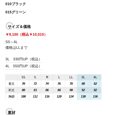
010ブラック
015グリーン
サイズ＆価格
￥9,100（税込￥10,010）
SS～4L
価格はLLまで
3L
330円UP（税込）
4L
550円UP（税込）
SS
S
M
L
LL
3L
4L
着丈
70
72
74
76
78
80
82
裄丈
80
83
86
88
90
92
92
胸廻
108
112
116
120
124
130
136
素材