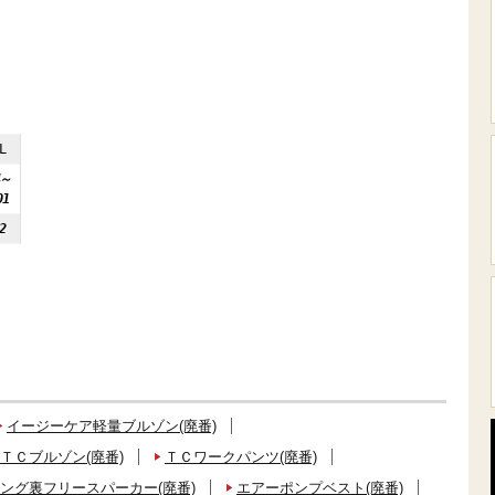
L
4～
01
2
イージーケア軽量ブルゾン(廃番)
ＴＣブルゾン(廃番)
ＴＣワークパンツ(廃番)
ング裏フリースパーカー(廃番)
エアーポンプベスト(廃番)