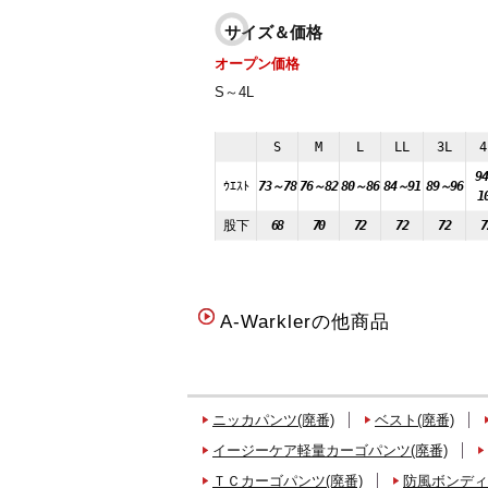
サイズ＆価格
オープン価格
S～4L
S
M
L
LL
3L
4
9
ｳｴｽﾄ
73～78
76～82
80～86
84～91
89～96
1
股下
68
70
72
72
72
7
A-Warklerの他商品
ニッカパンツ(廃番)
ベスト(廃番)
イージーケア軽量カーゴパンツ(廃番)
ＴＣカーゴパンツ(廃番)
防風ボンディ