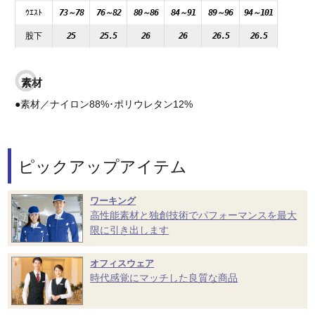
ｳｴｽﾄ
73～78
76～82
80～86
84～91
89～96
94～101
股下
25
25.5
26
26
26.5
26.5
素材
●素材／ナイロン88%･ポリウレタン12%
ピックアップアイテム
ワーキング
高性能素材と独創技術でパフォーマンスを最大
限に引き出します
オフィスウェア
時代感覚にマッチした良質な商品