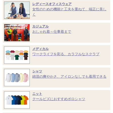
レディースオフィスウェア
女性のための機能と工夫を重ねて、端正に美し
く
カジュアル
おしゃれ着～仕事着まで
メディカル
ワークライフを彩る、カラフルなスクラブ
シャツ
綿混の爽やかさ、アイロンなしでも着用できる
ニット
クールビズにおすすめポロシャツ