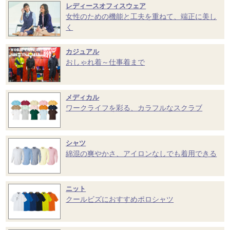
レディースオフィスウェア
女性のための機能と工夫を重ねて、端正に美し
く
カジュアル
おしゃれ着～仕事着まで
メディカル
ワークライフを彩る、カラフルなスクラブ
シャツ
綿混の爽やかさ、アイロンなしでも着用できる
ニット
クールビズにおすすめポロシャツ