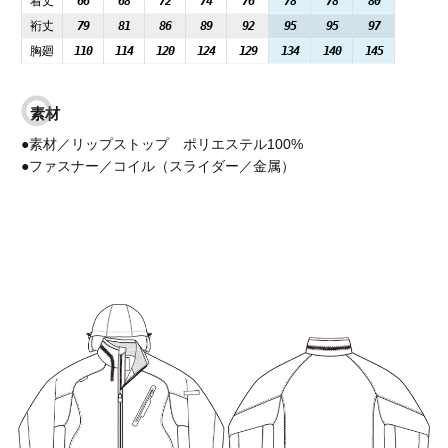
着丈
66
68
72
74
76
78
78
80
裄丈
79
81
86
89
92
95
95
97
胸廻
110
114
120
124
129
134
140
145
素材
●素材／リップストップ ポリエステル100%
●ファスナー／コイル（スライダー／金属）